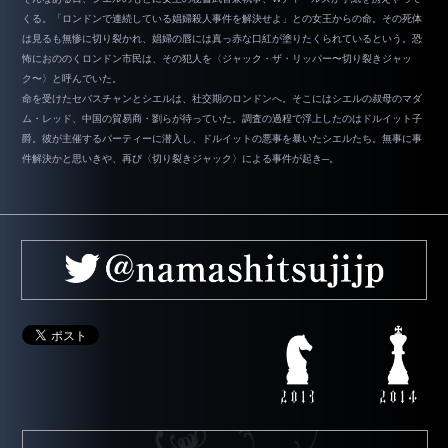
くる。「ロンドンで連続している娼婦殺人事件を解決せよ」との女王からの命。その死体
は見るも無惨に切り裂かれ、娼婦の唇には真っ赤な口紅が塗りたくられているという。恐
怖におののくロンドン市民は、その犯人を〈ジャック・ザ・リッパー〜切り裂きジャッ
ク〜〉と呼んでいた。
命を受けたセバスチャンとシエルは、社交期のロンドンへ。そこにはシエルの叔母のマダ
ム・レッド、中国の貿易商・劉らが待っていた。調査の過程で浮上したのはドルイット子
爵。彼が主催するパーティーに潜入し、ドルイットの悪事を暴いたシエルたち。無事に事
件解決かと思いきや、再び〈切り裂きジャック〉による事件が起き─。