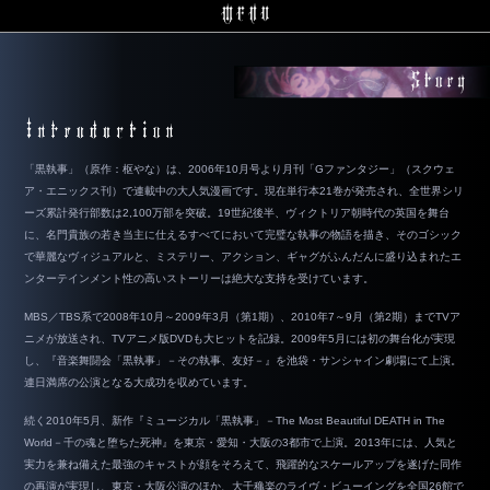
「黒執事」（原作：枢やな）は、2006年10月号より月刊「Gファンタジー」（スクウェ
ア・エニックス刊）で連載中の大人気漫画です。現在単行本21巻が発売され、全世界シリ
ーズ累計発行部数は2,100万部を突破。19世紀後半、ヴィクトリア朝時代の英国を舞台
に、名門貴族の若き当主に仕えるすべてにおいて完璧な執事の物語を描き、そのゴシック
で華麗なヴィジュアルと、ミステリー、アクション、ギャグがふんだんに盛り込まれたエ
ンターテインメント性の高いストーリーは絶大な支持を受けています。
MBS／TBS系で2008年10月～2009年3月（第1期）、2010年7～9月（第2期）までTVア
ニメが放送され、TVアニメ版DVDも大ヒットを記録。2009年5月には初の舞台化が実現
し、『音楽舞闘会「黒執事」－その執事、友好－』を池袋・サンシャイン劇場にて上演。
連日満席の公演となる大成功を収めています。
続く2010年5月、新作『ミュージカル「黒執事」－The Most Beautiful DEATH in The
World－千の魂と堕ちた死神』を東京・愛知・大阪の3都市で上演。2013年には、人気と
実力を兼ね備えた最強のキャストが顔をそろえて、飛躍的なスケールアップを遂げた同作
の再演が実現し、東京・大阪公演のほか、大千穐楽のライヴ・ビューイングを全国26館で