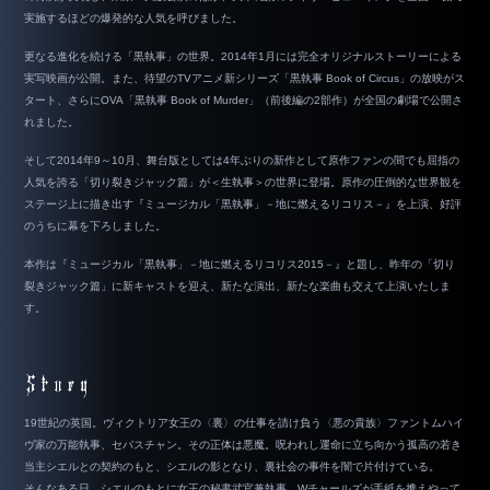
実施するほどの爆発的な人気を呼びました。
更なる進化を続ける「黒執事」の世界。2014年1月には完全オリジナルストーリーによる
実写映画が公開。また、待望のTVアニメ新シリーズ「黒執事 Book of Circus」の放映がス
タート、さらにOVA「黒執事 Book of Murder」（前後編の2部作）が全国の劇場で公開さ
れました。
そして2014年9～10月、舞台版としては4年ぶりの新作として原作ファンの間でも屈指の
人気を誇る「切り裂きジャック篇」が＜生執事＞の世界に登場。原作の圧倒的な世界観を
ステージ上に描き出す『ミュージカル「黒執事」－地に燃えるリコリス－』を上演、好評
のうちに幕を下ろしました。
本作は『ミュージカル「黒執事」－地に燃えるリコリス2015－』と題し、昨年の「切り
裂きジャック篇」に新キャストを迎え、新たな演出、新たな楽曲も交えて上演いたしま
す。
19世紀の英国。ヴィクトリア女王の〈裏〉の仕事を請け負う〈悪の貴族〉ファントムハイ
ヴ家の万能執事、セバスチャン。その正体は悪魔。呪われし運命に立ち向かう孤高の若き
当主シエルとの契約のもと、シエルの影となり、裏社会の事件を闇で片付けている。
そんなある日、シエルのもとに女王の秘書武官兼執事、Wチャールズが手紙を携えやって