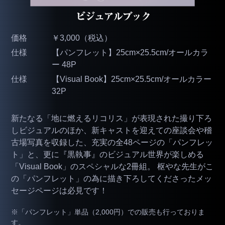
価格
￥3,000（税込）
仕様
【パンフレット】25cm×25.5cm/オールカラ
ー 48P
仕様
【Visual Book】25cm×25.5cm/オールカラー
32P
新たなる「地に燃えるリコリス」が表現された撮り下ろ
しビジュアルのほか、新キャストを迎えての座談会や稽
古場写真を収録した、充実の全48ページの「パンフレッ
ト」と、更に『黒執事』のビジュアル世界が楽しめる
「Visual Book」のスペシャルな2冊組。 枢やな先生がこ
の「パンフレット」の為に描き下ろしてくださったメッ
セージページは必見です！
※「パンフレット」単品（2,000円）での販売も行っておりま
す。