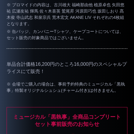
※ ブロマイドの内容は、古川雄大 福崎那由他 植原卓也 矢田悠
祐 広瀬友祐 輝馬 佐々木喜英 鷲尾昇 河原田巧也 坂田しおり 髙
木俊 寺山武志 和泉宗兵 荒木宏文 AKANE LIV それぞれの4枚組
となります。
※ 缶バッジ、カンパニーTシャツ、ケープコートについては、
セット販売の対象商品ではございません。
単品合計価格16,200円のところ16,000円のスペシャルプ
ライスにて販売！
※ 会場でご購入の場合は、事前予約特典のミュージカル「黒執
事」特製オリジナルシュシュ(チャーム付き)は付きません。
ミュージカル「黒執事」全商品コンプリート
セット事前販売のお知らせ