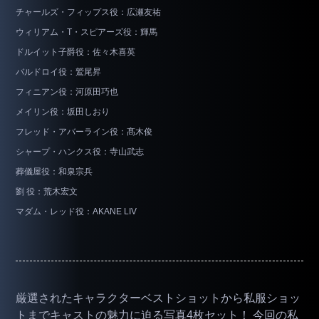
チャールズ・フィップス役：広瀬友祐
ウィリアム・T・スピアーズ役：輝馬
ドルイット子爵役：佐々木喜英
バルドロイ役：鷲尾昇
フィニアン役：河原田巧也
メイリン役：坂田しおり
フレッド・アバーライン役：髙木俊
シャープ・ハンクス役：寺山武志
葬儀屋役：和泉宗兵
劉 役：荒木宏文
マダム・レッド役：AKANE LIV
厳選されたキャラクターベストショットから私服ショッ
トまでキャストの魅力に迫る写真4枚セット！ 今回の私