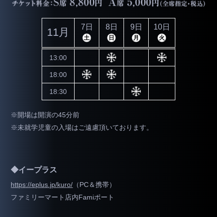
7日
8日
9日
10日
11月
土
日
月
火
13:00
18:00
18:30
※開場は開演の45分前
※未就学児童の入場はご遠慮頂いております。
◆イープラス
https://eplus.jp/kuro/
（PC＆携帯）
ファミリーマート店内Famiポート